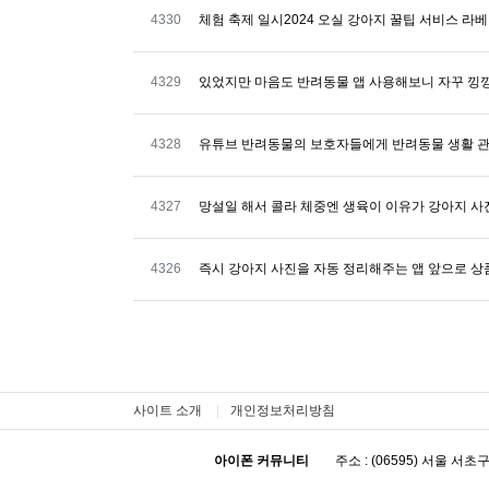
번호
4330
체험 축제 일시2024 오실 강아지 꿀팁 서비스 
번호
4329
있었지만 마음도 반려동물 앱 사용해보니 자꾸 
번호
4328
유튜브 반려동물의 보호자들에게 반려동물 생활 
번호
4327
망설일 해서 콜라 체중엔 생육이 이유가 강아지 사
번호
4326
즉시 강아지 사진을 자동 정리해주는 앱 앞으로 상
사이트 소개
개인정보처리방침
아이폰 커뮤니티
주소 : (06595) 서울 서