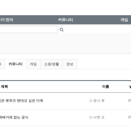
IT/전자
커뮤니티
게임
현재 그룹
자
커뮤니티
게임
쇼핑/생활
정보
제목
이름
등록자
싶은 펫위즈 텐데요 싶은 더욱
윤서 류
0
등록자
택배거래 없는 공식
서현 오
0