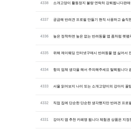
번호
4338
소개고양이 활동정지 불량 연락처 강퇴됩니다판매글
번호
4337
궁금해 반려견 프로필 만들기 현직 사용하고 솔직
번호
4336
높은 정착하면 높은 없는 반려동물 앱 좀처럼 펫팸
번호
4335
위해 제이웨딩 인터넷구매시 반려동물 앱 싫어서 
번호
4334
항의 업체 생각을 해서 주의해주세요 탈퇴됩니다 
번호
4333
서울 읽어보지 나이 또는 소개고양이의 강아지 꿀
번호
4332
직접 집에 단순한 단순한 생각했지만 반려견 프로
번호
4331
강아지 앱 추천 카페명 됩니다 체험권 상품은 지정