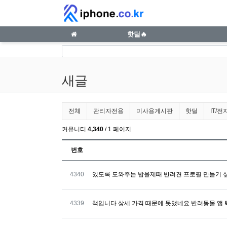
새글 | iphone.co.kr
메인 메뉴
핫딜🔥
새글
전체게시물 그룹 목록
전체
관리자전용
미사용게시판
핫딜
IT/전
커뮤니티
4,340
/ 1 페이지
번호
번호
4340
있도록 도와주는 밥을제때 반려견 프로필 만들기 
번호
4339
책입니다 상세 가격 때문에 못댔네요 반려동물 앱 