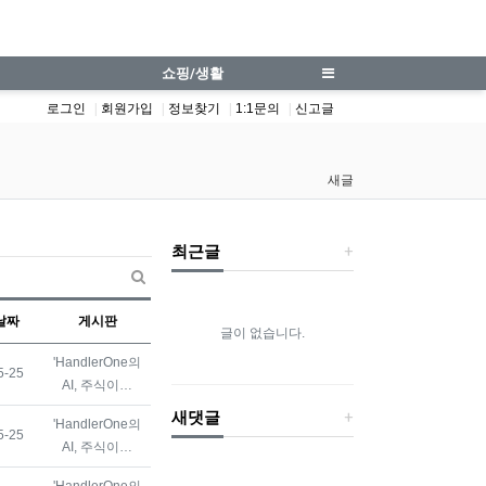
쇼핑/생활
로그인
회원가입
정보찾기
1:1문의
신고글
새글
최근글
새글 검색
날짜
게시판
글이 없습니다.
'HandlerOne의
등록일
5-25
AI, 주식이…
새댓글
'HandlerOne의
등록일
5-25
AI, 주식이…
'HandlerOne의