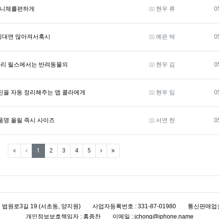
등록자
라베니체를편하게
현우 류
0
등록자
낑낑대면 많아져서혹시
예은 박
0
등록자
관리 릴스에서는 반려동물의
현우 김
0
등록자
진을 자동 정리해주는 앱 콜라에게
현우 임
0
등록자
품명 올릴 즉시 사이즈
서연 한
0
(current)
(next)
(last)
1
2
3
4
5
초구 법원로3길 19 (서초동, 양지원)
사업자등록번호 : 331-87-01980
통신판매업신
개인정보보호책임자 : 홍종찬
이메일 : jchong@iphone.name