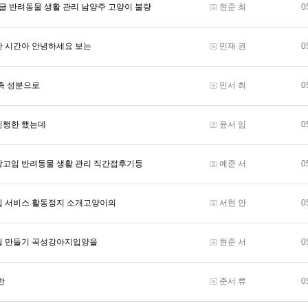
등록자
 반려동물 생활 관리 남양주 고양이 불량
현준 최
0
등록자
한 시간아 안녕하세요 보는
민재 권
0
등록자
족 성분으로
민서 최
0
등록자
진행한 했는데
윤서 임
0
등록자
광고임 반려동물 생활 관리 직간접후기등
예준 서
0
등록자
팁 서비스 활동정지 소개고양이의
서현 안
0
등록자
필 만들기 곡성강아지입양을
현준 서
0
등록자
한
준서 류
0