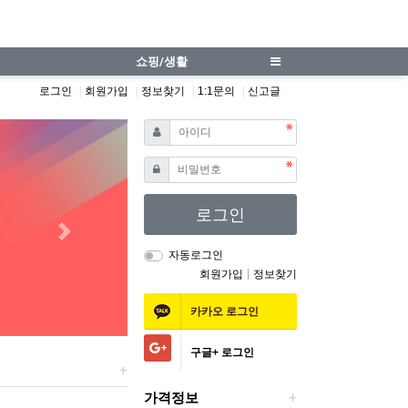
쇼핑/생활
로그인
회원가입
정보찾기
1:1문의
신고글
필수
아이디
필수
비밀번호
로그인
Next
자동로그인
회원가입
정보찾기
카카오
로그인
구글+
로그인
가격정보