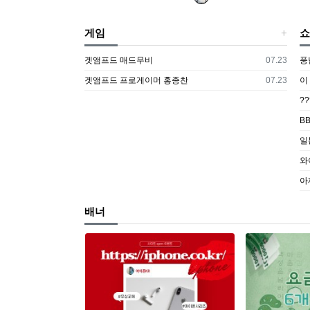
게임
쇼
등록일
겟앰프드 매드무비
07.23
풍
등록일
겟앰프드 프로게이머 홍종찬
07.23
?
B
일
와
아
배너