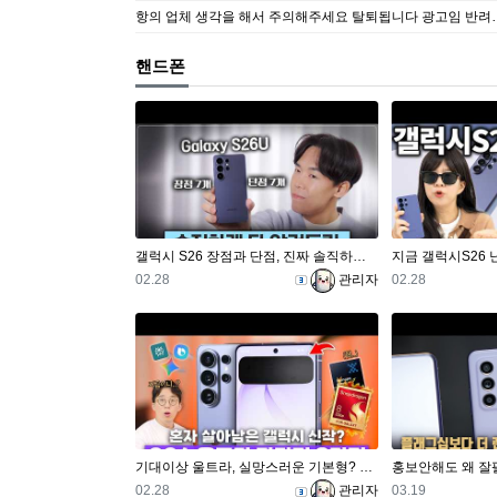
항의 업체 생각을 해서 주의해주세요
핸드폰
갤럭시 S26 장점과 단점, 진짜 솔직하게 다 말씀드릴게요!
지금 갤럭시S26 난리
등록일
등록자
등록일
02.28
02.28
관리자
기대이상 울트라, 실망스러운 기본형? 삼성 갤럭시 S26 달라진 8가지!
등록일
등록자
등록일
02.28
03.19
관리자