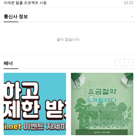
등록일
아재폰 탈출 프로젝트 시동
12.22
통신사 정보
글이 없습니다.
배너