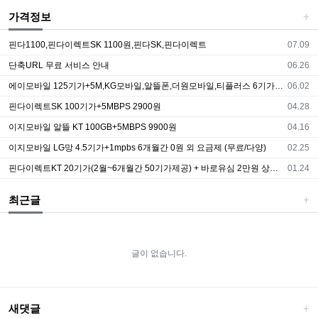
가격정보
등록일
핀다1100,핀다이렉트SK 1100원,핀다SK,핀다이렉트
07.09
등록일
단축URL 무료 서비스 안내
06.26
등록일
에이모바일 125기가+5M,KG모바일,알뜰폰,더원모바일,티플러스 6기가 평생 990원 외 혜택 정리
06.02
등록일
핀다이렉트SK 100기가+5MBPS 2900원
04.28
등록일
이지모바일 알뜰 KT 100GB+5MBPS 9900원
04.16
등록일
이지모바일 LG망 4.5기가+1mpbs 6개월간 0원 외 요금제 (무료/다양)
02.25
등록일
핀다이렉트KT 20기가(2월~6개월간 50기가제공) + 바로유심 2만원 상품권 110원 총 70기가
01.24
최근글
글이 없습니다.
새댓글