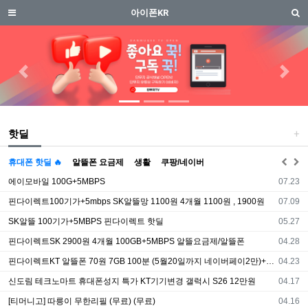
iphone.co.kr
메뉴
검
아이폰KR
Previous
Next
핫딜
Pre
Ne
휴대폰 핫딜 🔥
알뜰폰 요금제
생활
쿠팡/네이버
등록일
에이모바일 100G+5MBPS
07.23
등록일
핀다이렉트100기가+5mbps SK알뜰망 1100원 4개월 1100원 , 1900원
07.09
등록일
SK알뜰 100기가+5MBPS 핀다이렉트 핫딜
05.27
등록일
핀다이렉트SK 2900원 4개월 100GB+5MBPS 알뜰요금제/알뜰폰
04.28
등록일
핀다이렉트KT 알뜰폰 70원 7GB 100분 (5월20일까지 네이버페이2만)+바로유심3만 =총 5만
04.23
등록일
신도림 테크노마트 휴대폰성지 특가 KT기기변경 갤럭시 S26 12만원
04.17
등록일
[티머니고] 따릉이 무한리필 (무료) (무료)
04.16